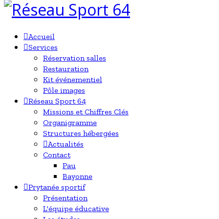
Accueil
Services
Réservation salles
Restauration
Kit événementiel
Pôle images
Réseau Sport 64
Missions et Chiffres Clés
Organigramme
Structures hébergées
Actualités
Contact
Pau
Bayonne
Prytanée sportif
Présentation
L'équipe éducative